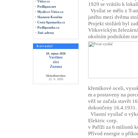
·
Vitice.cz
1929 se vrátilo k lokali
·
Podlipan.net
Vysílat se mělo z T-ant
·
Myslivci-Vitice.cz
jatého mezi dvěma sto
·
Skanzen Kouřim
·
CestyApamatky.cz
Projekt stožárů byl za
·
Podlipansko.cz
Vítkovickým železárná
·
Jiné adresy
okolním podnikům stave
K a l e n d á ř
10. srpna 2026
Vavřinec
zítra
Zuzana
Aktualizováno:
22. 6. 2026
křemíkové oceli, vyso
m a postaveny na porce
věž se začala stavět 16
dokončeny 16.4.1931.
Vlastní vysílač o výk
Elektric corp.
v Paříži za 6 milionů k
Přívod energie o příko