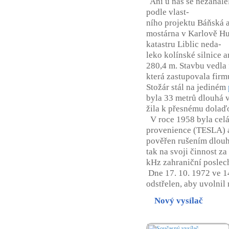
Ani u nás se nezahálel
podle vlast-
ního projektu Báňská a
mostárna v Karlově Hut
katastru Liblic neda-
leko kolínské silnice 
280,4 m. Stavbu vedla 
která zastupovala fir
Stožár stál na jediném
byla 33 metrů dlouhá v
žila k přesnému dolaď
V roce 1958 byla celá 
provenience (TESLA) a
pověřen rušením dlouh
tak na svoji činnost z
kHz zahraniční poslec
Dne 17. 10. 1972 ve 1
odstřelen, aby uvolnil
Nový vysílač