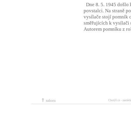
Dne 8. 5. 1945 došlo k
povstalci. Na straně p
vysílače stojí pomník 
směřujících k vysílači
Autorem pomníku z rok
⇑
nahoru
Chotýš.cz - zastávk