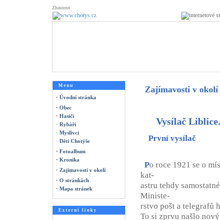
Zhasnout
M e n u
Zajímavosti v okolí
·
Úvodní stránka
·
Obec
·
Hasiči
Vysílač Liblice
·
Rybáři
·
Myslivci
První vysílač
·
Děti Chotýše
·
Fotoalbum
·
Kronika
P
o roce 1921 se o mí
·
Zajímavosti v okolí
kat-
·
O stránkách
astru tehdy samostatné
·
Mapa stránek
Ministe-
rstvo pošt a telegrafů 
E x t e r n í l i n k y
To si zprvu našlo nový