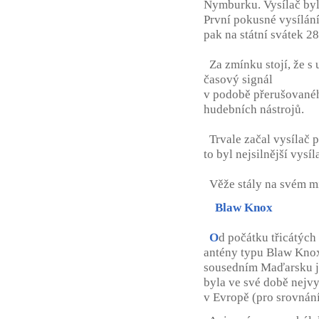
Nymburku. Vysílač byl
První pokusné vysílání
pak na státní svátek 28
Za zmínku stojí, že s 
časový signál
v podobě přerušovaného
hudebních nástrojů.
Trvale začal vysílač p
to byl nejsilnější vysí
Věže stály na svém mís
Blaw Knox
O
d počátku třicátých
antény typu Blaw Knox
sousedním Maďarsku ja
byla ve své době nejvy
v Evropě (pro srovnání