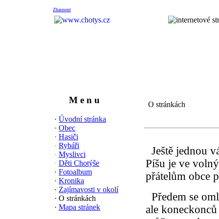
Zhasnout
M e n u
O stránkách
·
Úvodní stránka
·
Obec
·
Hasiči
·
Rybáři
J
eště jednou v
·
Myslivci
Píšu je ve volný
·
Děti Chotýše
·
Fotoalbum
přátelům obce p
·
Kronika
·
Zajímavosti v okolí
Předem se omlo
· O stránkách
·
Mapa stránek
ale koneckonců 