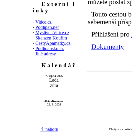
můžete poslat z
E x t e r n í l
i n k y
Touto cestou by
sebemenší přísp
·
Vitice.cz
·
Podlipan.net
·
Myslivci-Vitice.cz
Přihlášení pro
·
Skanzen Kouřim
·
CestyApamatky.cz
Dokumenty
·
Podlipansko.cz
·
Jiné adresy
K a l e n d á ř
7. srpna 2026
Lada
zítra
Aktualizováno:
22. 6. 2026
⇑
nahoru
Chotýš.cz - zastáv