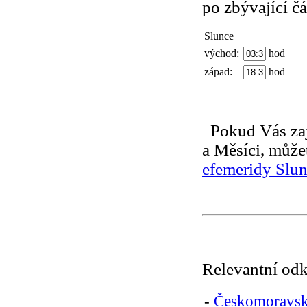
po zbývající č
Slunce
východ:
hod
západ:
hod
Pokud Vás zajím
a Měsíci, může
efemeridy Slun
Relevantní od
-
Českomoravská