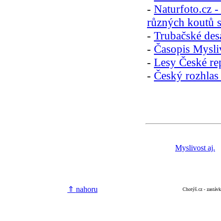
-
Naturfoto.cz -
různých koutů s
-
Trubačské des
-
Časopis Mysli
-
Lesy České re
-
Český rozhlas 
Myslivost aj.
⇑
nahoru
Chotýš.cz - zastáv