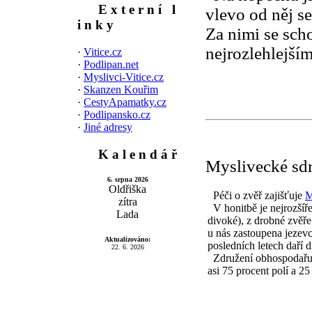
E x t e r n í l
vlevo od něj s
i n k y
Za nimi se sch
nejrozlehlejším
·
Vitice.cz
·
Podlipan.net
·
Myslivci-Vitice.cz
·
Skanzen Kouřim
·
CestyApamatky.cz
·
Podlipansko.cz
·
Jiné adresy
K a l e n d á ř
Myslivecké sdr
6. srpna 2026
Oldřiška
P
éči o zvěř zajišťuje
M
zítra
V honitbě je nejrozšíře
Lada
divoké), z drobné zvěře
u nás zastoupena jezevc
Aktualizováno:
posledních letech daří d
22. 6. 2026
Združení obhospodařuje
asi 75 procent polí a 25