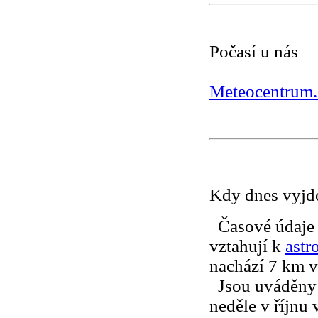
Počasí u nás
Meteocentrum.
Kdy dnes vyjd
Č
asové údaje 
vztahují k
astr
nachází 7 km v
Jsou uváděny o
neděle v říjnu