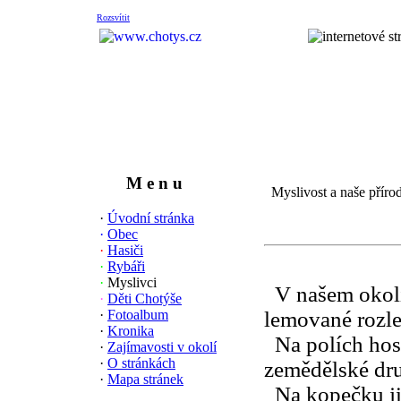
Rozsvítit
M e n u
Myslivost a naše příro
·
Úvodní stránka
·
Obec
·
Hasiči
·
Rybáři
·
Myslivci
V
našem okolí
·
Děti Chotýše
·
Fotoalbum
lemované rozle
·
Kronika
Na polích hos
·
Zajímavosti v okolí
·
O stránkách
zemědělské dru
·
Mapa stránek
Na kopečku již