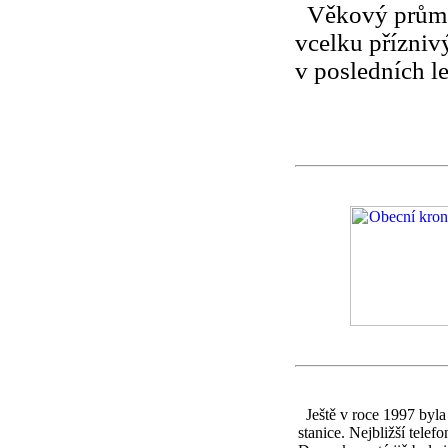
Věkový průměr
vcelku příznivý
v posledních le
J
eště v roce 1997 byla 
stanice. Nejbližší telefo