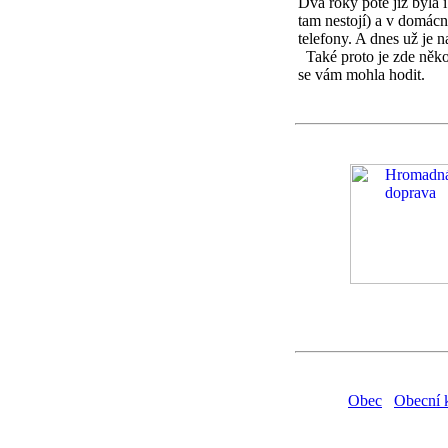
Dva roky poté již byla 
tam nestojí) a v domác
telefony. A dnes už je n
Také proto je zde něk
se vám mohla hodit.
Obec
Obecní 