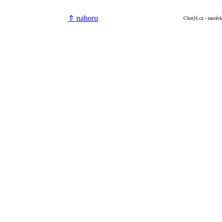
⇑
nahoru
Chotýš.cz - zastáv