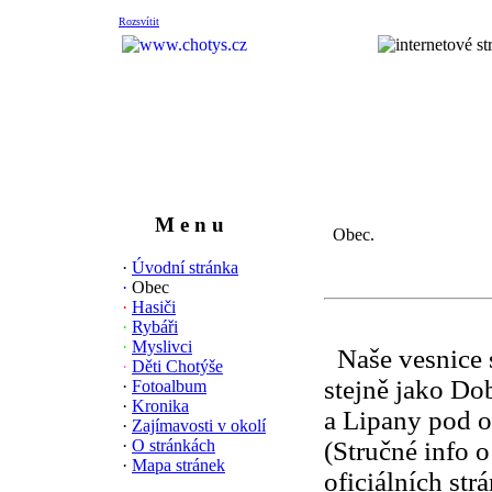
Rozsvítit
M e n u
Obec.
·
Úvodní stránka
·
Obec
·
Hasiči
·
Rybáři
·
Myslivci
N
aše vesnice
·
Děti Chotýše
stejně jako
Dob
·
Fotoalbum
·
Kronika
a
Lipany
pod o
·
Zajímavosti v okolí
·
O stránkách
(Stručné info o
·
Mapa stránek
oficiálních st