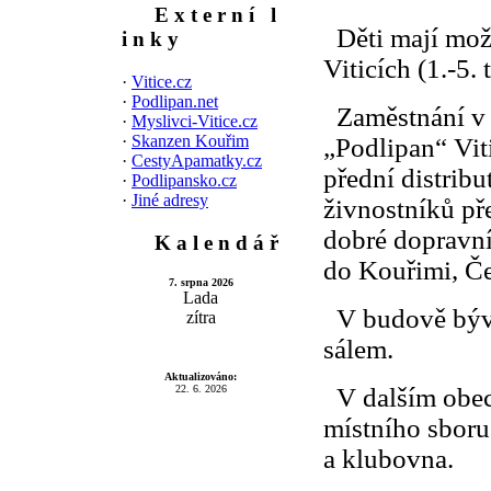
E x t e r n í l
Děti mají možn
i n k y
Viticích (1.-5.
·
Vitice.cz
·
Podlipan.net
Zaměstnání v 
·
Myslivci-Vitice.cz
·
Skanzen Kouřim
„Podlipan“ Vit
·
CestyApamatky.cz
přední distrib
·
Podlipansko.cz
·
Jiné adresy
živnostníků pře
dobré dopravní 
K a l e n d á ř
do Kouřimi, Č
7. srpna 2026
Lada
V budově býva
zítra
sálem.
Aktualizováno:
22. 6. 2026
V dalším obecn
místního sbor
a klubovna.