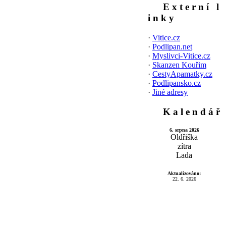
E x t e r n í l
i n k y
·
Vitice.cz
·
Podlipan.net
·
Myslivci-Vitice.cz
·
Skanzen Kouřim
·
CestyApamatky.cz
·
Podlipansko.cz
·
Jiné adresy
K a l e n d á ř
6. srpna 2026
Oldřiška
zítra
Lada
Aktualizováno:
22. 6. 2026