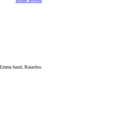
Místní pověsti
, Emma band, Ratardos.