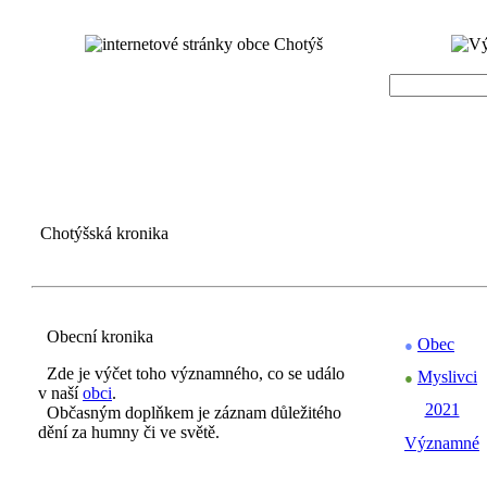
Chotýšská kronika
Obecní kronika
Obec
●
Zde je výčet toho významného, co se událo
Myslivci
●
v naší
obci
.
2021
Občasným doplňkem je záznam důležitého
dění za humny či ve světě.
Významné