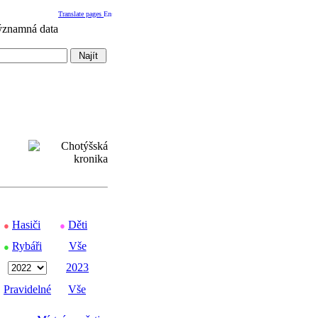
Translate pages
Hasiči
Děti
●
●
Rybáři
Vše
●
2023
Pravidelné
Vše