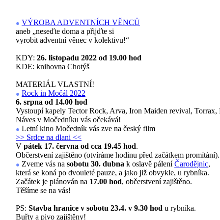
VÝROBA ADVENTNÍCH VĚNCŮ
●
aneb „neseďte doma a přijďte si
vyrobit adventní věnec v kolektivu!“
KDY:
26. listopadu 2022 od 19.00 hod
KDE: knihovna Chotýš
MATERIÁL VLASTNÍ!
Rock in Močál 2022
●
6. srpna od 14.00 hod
Vystoupí kapely Tector Rock, Arva, Iron Maiden revival, Torrax
Náves v Močedníku vás očekává!
Letní kino Močedník
vás zve na český film
●
>> Srdce na dlani <<
V
pátek 17. června od cca 19.45 hod
.
Občerstvení zajištěno (otvíráme hodinu před začátkem promítání).
Zveme vás na
sobotu 30. dubna
k oslavě
pálení
Čarodějnic
,
●
která se koná po dvouleté pauze, a jako již obvykle, u rybníka.
Začátek je plánován na
17.00 hod
, občerstvení zajištěno.
Těšíme se na vás!
PS:
Stavba hranice v sobotu 23.4. v 9.30 hod
u rybníka.
Buřty a pivo zajištěny!