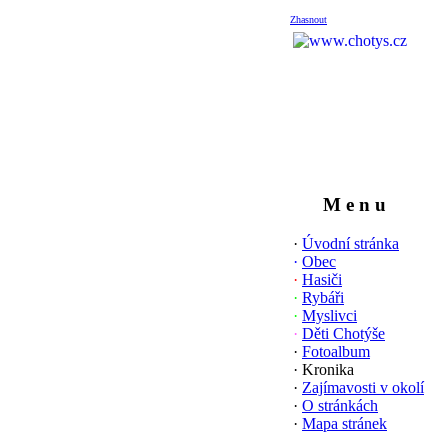
Zhasnout
M e n u
·
Úvodní stránka
·
Obec
·
Hasiči
·
Rybáři
·
Myslivci
·
Děti Chotýše
·
Fotoalbum
· Kronika
·
Zajímavosti v okolí
·
O stránkách
·
Mapa stránek