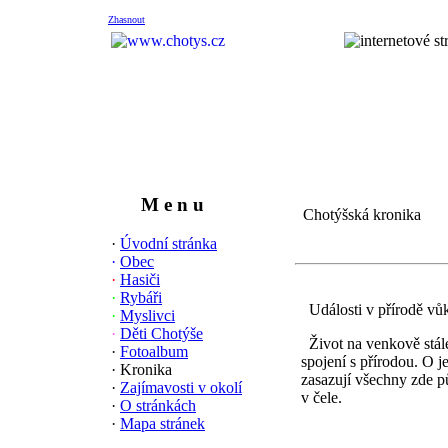
Zhasnout
M e n u
Chotýšská kronika
·
Úvodní stránka
·
Obec
·
Hasiči
·
Rybáři
Události v přírodě vů
·
Myslivci
·
Děti Chotýše
Život na venkově stál
·
Fotoalbum
spojení s přírodou. O j
· Kronika
zasazují všechny zde p
·
Zajímavosti v okolí
v čele.
·
O stránkách
·
Mapa stránek