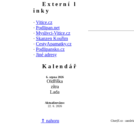
E x t e r n í l
i n k y
·
Vitice.cz
·
Podlipan.net
·
Myslivci-Vitice.cz
·
Skanzen Kouřim
·
CestyApamatky.cz
·
Podlipansko.cz
·
Jiné adresy
K a l e n d á ř
6. srpna 2026
Oldřiška
zítra
Lada
Aktualizováno:
22. 6. 2026
⇑
nahoru
Chotýš.cz - zastáv